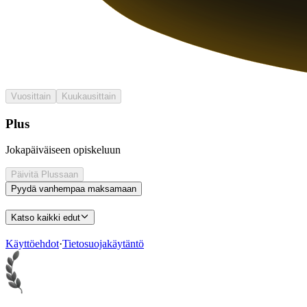
Vuosittain
Kuukausittain
Plus
Jokapäiväiseen opiskeluun
Päivitä Plussaan
Pyydä vanhempaa maksamaan
Katso kaikki edut
Käyttöehdot
·
Tietosuojakäytäntö