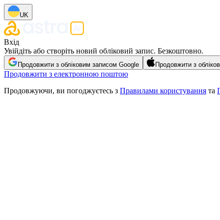
UK
Вхід
Увійдіть або створіть новий обліковий запис. Безкоштовно.
Продовжити з обліковим записом Google
Продовжити з обліко
Продовжити з електронною поштою
Продовжуючи, ви погоджуєтесь з
Правилами користування
та